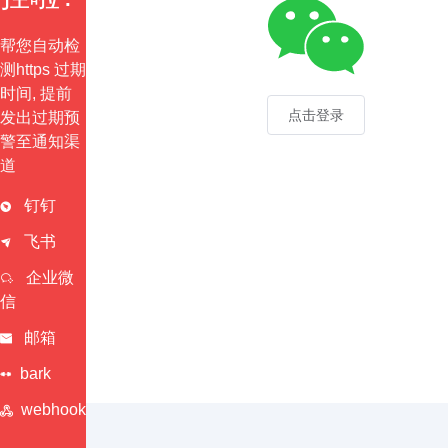
帮您自动检
测https 过期
时间, 提前
点击登录
发出过期预
警至通知渠
道
钉钉
飞书
企业微
信
邮箱
bark
webhook